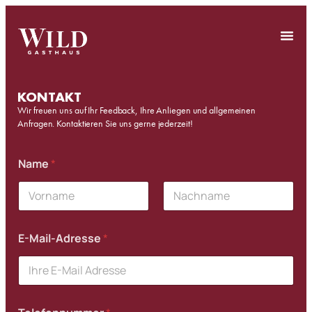
KONTAKT
Wir freuen uns auf Ihr Feedback, Ihre Anliegen und allgemeinen
Anfragen. Kontaktieren Sie uns gerne jederzeit!
*
Name
*
N
a
c
h
Vorname
Nachname
r
i
E-Mail-Adresse
*
c
h
t
*